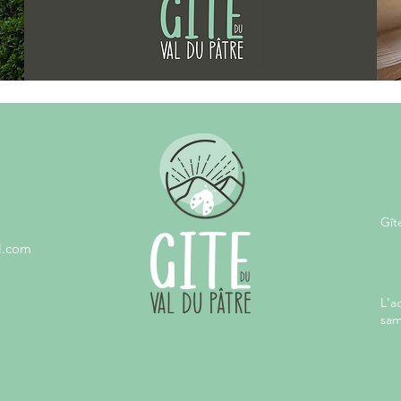
 !
les 
Gît
l.com
L'a
sam