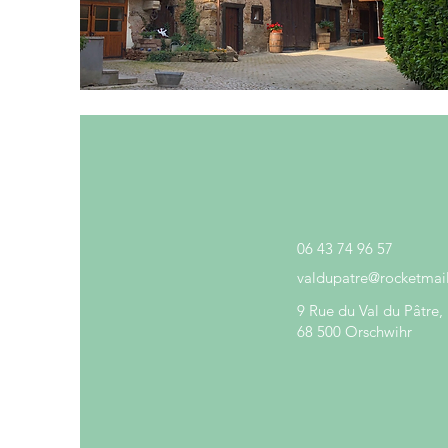
contactez-nous
06 43 74 96 57
valdupatre@rocketmai
9 Rue du Val du Pâtre,
68 500 Orschwihr