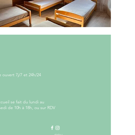
horaires
e ouvert 7j/7 et 24h/24
ccueil se fait du lundi au
edi de 10h à 18h, ou sur RDV